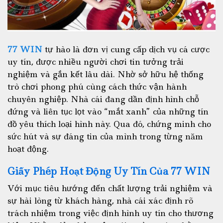
77 WIN
tự hào là đơn vị cung cấp dịch vụ cá cược
uy tín, được nhiều người chơi tin tưởng trải
nghiệm và gắn kết lâu dài. Nhờ sở hữu hệ thống
trò chơi phong phú cùng cách thức vận hành
chuyên nghiệp. Nhà cái đang dần định hình chỗ
đứng và liên tục lọt vào “mắt xanh” của những tín
đồ yêu thích loại hình này. Qua đó, chứng minh cho
sức hút và sự đáng tin của mình trong từng năm
hoạt động.
Giấy Phép Hoạt Động Uy Tín Của 77 WIN
Với mục tiêu hướng đến chất lượng trải nghiệm và
sự hài lòng từ khách hàng, nhà cái xác định rõ
trách nhiệm trong việc định hình uy tín cho thương