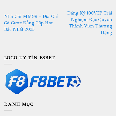
Đăng Ký 100VIP Trải
Nhà Cái MM99 – Địa Chỉ
Nghiệm Đặc Quyền
Cá Cược Đẳng Cấp Hot
Thành Viên Thượng
Bậc Nhất 2025
Hạng
LOGO UY TÍN F8BET
DANH MỤC