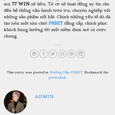
mà
77 WIN
sở hữu. Từ cơ sở hoạt động uy tín cho
đến hệ thống vận hành trơn tru, chuyên nghiệp với
những sản phẩm nổi bật. Chính những yếu tố đó đã
tạo nên một sân chơi
F8BET
đẳng cấp, chinh phục
khách hàng hướng tới một niềm đam mê cá cược
chung.
This entry was posted in
Hướng Dẫn F8BET
. Bookmark the
permalink
.
ADMIN