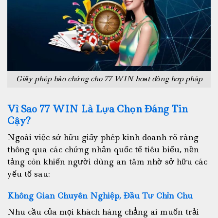
Giấy phép bảo chứng cho 77 WIN hoạt động hợp pháp
Vì Sao 77 WIN Là Lựa Chọn Đáng Tin
Cậy?
Ngoài việc sở hữu giấy phép kinh doanh rõ ràng
thông qua các chứng nhận quốc tế tiêu biểu, nền
tảng còn khiến người dùng an tâm nhờ sở hữu các
yếu tố sau:
Không Gian Chuyên Nghiệp, Đầu Tư Chỉn Chu
Nhu cầu của mọi khách hàng chẳng ai muốn trải