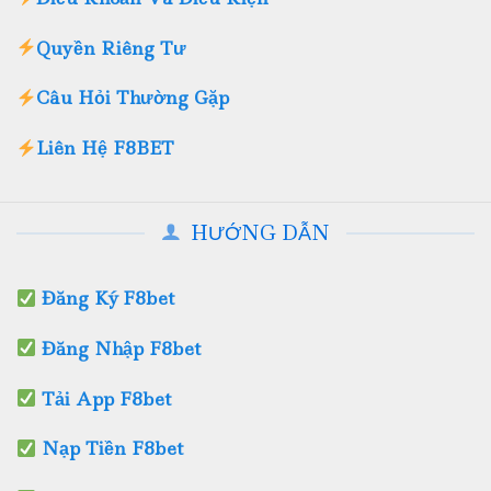
Quyền Riêng Tư
Câu Hỏi Thường Gặp
Liên Hệ F8BET
HƯỚNG DẪN
Đăng Ký F8bet
Đăng Nhập F8bet
Tải App F8bet
Nạp Tiền F8bet