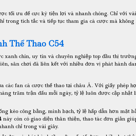
ược tối ưu để cực kỳ tiện lợi và nhanh chóng. Chỉ với và
chỉ trong tích tắc và tiếp tục tham gia cá cược mà không 
nh Thể Thao C54
ợc xanh chín, uy tín và chuyên nghiệp top đầu thị trườn
viên, sân chơi đã liên kết với nhiều đơn vị phát hành da
 các fan cá cược thể thao tại châu Á. Với giấy phép h
ng trăm trận đấu mỗi ngày, tỷ lệ luôn được cập nhật l
g kèo công bằng, minh bạch, tỷ lệ hấp dẫn hơn mặt b
4
này còn có giao diện thân thiện, thao tác đơn giản giú
hanh chỉ trong vài giây.