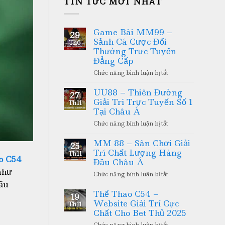
TIN TỨC MỚI NHẤT
Game Bài MM99 –
29
Sảnh Cá Cược Đổi
Th6
Thưởng Trực Tuyến
Đẳng Cấp
ở
Chức năng bình luận bị tắt
Game
Bài
UU88 – Thiên Đường
27
MM99
Giải Trí Trực Tuyến Số 1
Th11
–
Tại Châu Á
Sảnh
ở
Chức năng bình luận bị tắt
Cá
UU88
Cược
–
Đổi
MM 88 – Sân Chơi Giải
25
Thiên
Thưởng
Trí Chất Lượng Hàng
Th11
Đường
ao C54
Trực
Đầu Châu Á
Giải
Tuyến
như
ở
Chức năng bình luận bị tắt
Trí
Đẳng
MM
đấu
Trực
Cấp
88
Tuyến
Thể Thao C54 –
19
–
Số
Website Giải Trí Cực
Th11
Sân
1
Chất Cho Bet Thủ 2025
Chơi
Tại
ở