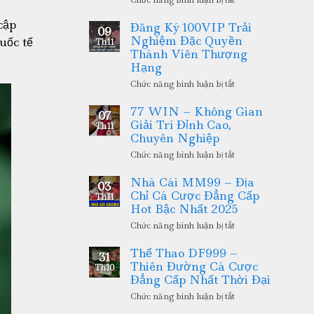
Chức năng bình luận bị tắt
Giải
Châu
Thể
Trí
Á
cập
Thao
Chất
Đăng Ký 100VIP Trải
09
C54
Lượng
Nghiệm Đặc Quyền
uốc tế
Th11
–
Hàng
Thành Viên Thượng
Website
Đầu
Hạng
Giải
Châu
Trí
Á
ở
Chức năng bình luận bị tắt
Cực
Đăng
Chất
Ký
77 WIN – Không Gian
07
Cho
100VIP
Giải Trí Đỉnh Cao,
Th11
Bet
Trải
Chuyên Nghiệp
Thủ
Nghiệm
2025
ở
Chức năng bình luận bị tắt
Đặc
77
Quyền
WIN
Thành
Nhà Cái MM99 – Địa
03
–
Viên
Chỉ Cá Cược Đẳng Cấp
Th11
Không
Thượng
Hot Bậc Nhất 2025
Gian
Hạng
ở
Chức năng bình luận bị tắt
Giải
Nhà
Trí
Cái
Đỉnh
Thể Thao DF999 –
31
MM99
Cao,
Thiên Đường Cá Cược
Th10
–
Chuyên
Đẳng Cấp Nhất Thời Đại
Địa
Nghiệp
ở
Chức năng bình luận bị tắt
Chỉ
Thể
Cá