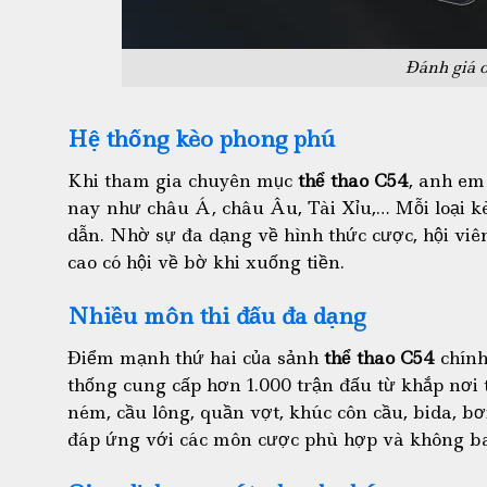
Đánh giá c
Hệ thống kèo phong phú
Khi tham gia chuyên mục
thể thao C54
, anh em
nay như châu Á, châu Âu, Tài Xỉu,… Mỗi loại k
dẫn. Nhờ sự đa dạng về hình thức cược, hội vi
cao có hội về bờ khi xuống tiền.
Nhiều môn thi đấu đa dạng
Điểm mạnh thứ hai của sảnh
thể thao C54
chính
thống cung cấp hơn 1.000 trận đấu từ khắp nơi 
ném, cầu lông, quần vợt, khúc côn cầu, bida, bơ
đáp ứng với các môn cược phù hợp và không b