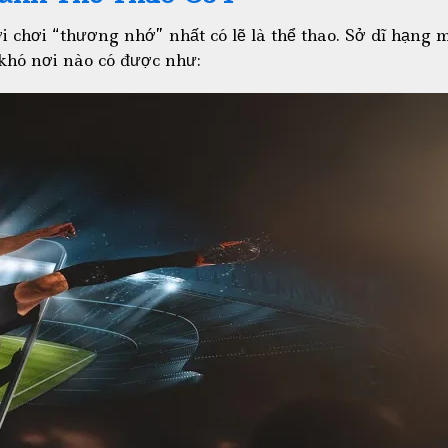
 chơi “thương nhớ” nhất có lẽ là thể thao. Sở dĩ hạng 
 khó nơi nào có được như: