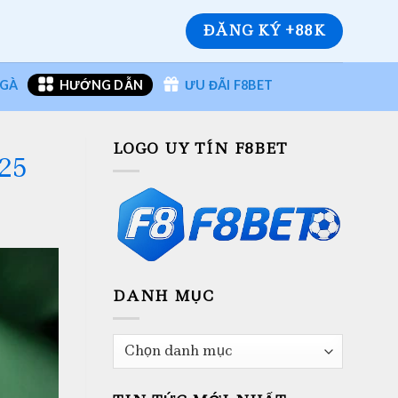
ĐĂNG KÝ +88K
 GÀ
HƯỚNG DẪN
ƯU ĐÃI F8BET
LOGO UY TÍN F8BET
025
DANH MỤC
Danh
Mục