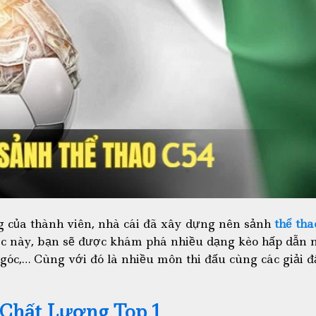
g của thành viên, nhà cái đã xây dựng nên sảnh
thể th
ục này, bạn sẽ được khám phá nhiều dạng kèo hấp dẫn 
t góc,… Cùng với đó là nhiều môn thi đấu cùng các giải 
 Chất Lượng Top 1