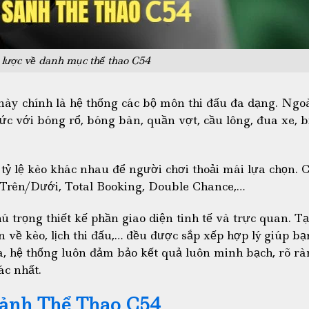
 lược về danh mục thể thao C54
ày chính là hệ thống các bộ môn thi đấu đa dạng. Ngo
sức với bóng rổ, bóng bàn, quần vợt, cầu lông, đua xe, b
tỷ lệ kèo khác nhau để người chơi thoải mái lựa chọn. C
 Trên/Dưới, Total Booking, Double Chance,…
ú trọng thiết kế phần giao diện tinh tế và trực quan. Tạ
 về kèo, lịch thi đấu,… đều được sắp xếp hợp lý giúp bạ
, hệ thống luôn đảm bảo kết quả luôn minh bạch, rõ rà
ác nhất.
ảnh Thể Thao C54