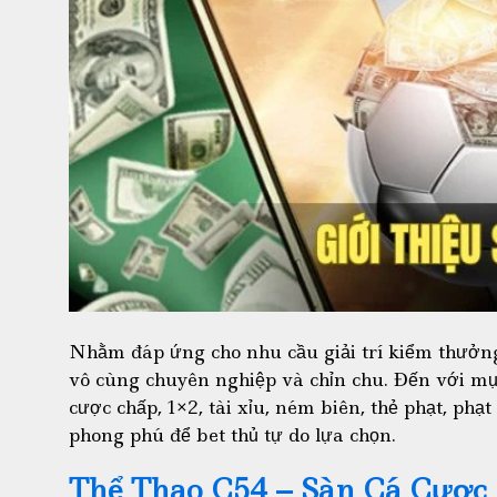
Nhằm đáp ứng cho nhu cầu giải trí kiểm thưởn
vô cùng chuyên nghiệp và chỉn chu. Đến với m
cược chấp, 1×2, tài xỉu, ném biên, thẻ phạt, phạ
phong phú để bet thủ tự do lựa chọn.
Thể Thao C54 – Sàn Cá Cược