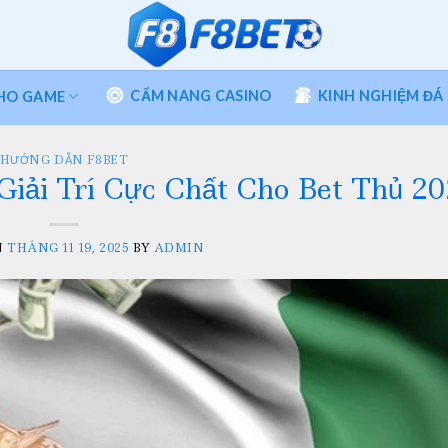
CẨM NANG CASINO
KINH NGHIỆM ĐÁ
HO GAME
HƯỚNG DẪN F8BET
iải Trí Cực Chất Cho Bet Thủ 2
N
THÁNG 11 19, 2025
BY
ADMIN