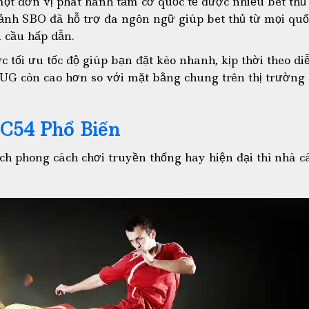
t đơn vị phát hành tầm cỡ quốc tế được nhiều bet thủ 
sảnh SBO đã hỗ trợ đa ngôn ngữ giúp bet thủ từ mọi quố
 cầu hấp dẫn.
tối ưu tốc độ giúp bạn đặt kèo nhanh, kịp thời theo di
h UG còn cao hơn so với mặt bằng chung trên thị trường
 C54 Phổ Biến
ích phong cách chơi truyền thống hay hiện đại thì nhà c