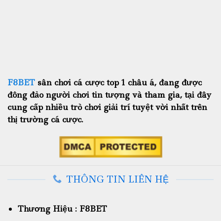
Cấp
Nhất
Thời
Đại
F8BET
sân chơi cá cược top 1 châu á, đang được
đông đảo người chơi tin tượng và tham gia, tại đây
cung cấp nhiều trò chơi giải trí tuyệt vời nhất trên
thị trường cá cược.
THÔNG TIN LIÊN HỆ
Thương Hiệu : F8BET