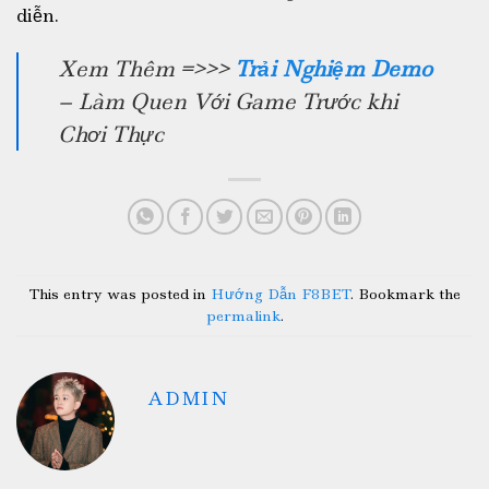
diễn.
Xem Thêm =>>>
Trải Nghiệm Demo
– Làm Quen Với Game Trước khi
Chơi Thực
This entry was posted in
Hướng Dẫn F8BET
. Bookmark the
permalink
.
ADMIN