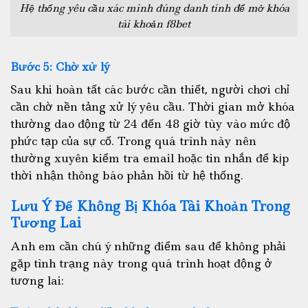
Hệ thống yêu cầu xác minh đúng danh tính để mở khóa
tài khoản f8bet
Bước 5: Chờ xử lý
Sau khi hoàn tất các bước cần thiết, người chơi chỉ
cần chờ nền tảng xử lý yêu cầu. Thời gian mở khóa
thường dao động từ 24 đến 48 giờ tùy vào mức độ
phức tạp của sự cố. Trong quá trình này nên
thường xuyên kiểm tra email hoặc tin nhắn để kịp
thời nhận thông báo phản hồi từ hệ thống.
Lưu Ý Để Không Bị Khóa Tài Khoản Trong
Tương Lai
Anh em cần chú ý những điểm sau để không phải
gặp tình trạng này trong quá trình hoạt động ở
tương lai: