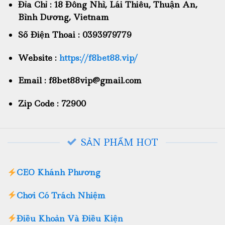
Đỉa Chỉ : 18 Đông Nhì, Lái Thiêu, Thuận An,
Bình Dương, Vietnam
Số Điện Thoai : 0393979779
Website :
https://f8bet88.vip/
Email :
f8bet88vip@gmail.com
Zip Code : 72900
SẢN PHẨM HOT
CEO Khánh Phương
Chơi Có Trách Nhiệm
Điều Khoản Và Điều Kiện