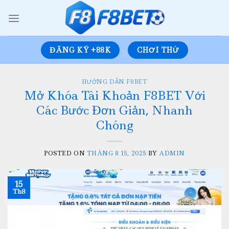
Skip
to
content
ĐĂNG KÝ +88K
CHƠI THỬ
HƯỚNG DẪN F8BET
Mở Khóa Tài Khoản F8BET Với
Các Bước Đơn Giản, Nhanh
Chóng
POSTED ON
THÁNG 8 15, 2025
BY
ADMIN
15
Th8