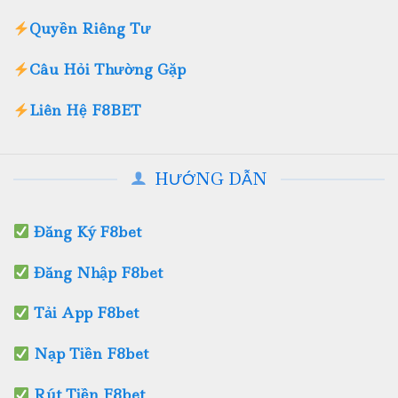
Quyền Riêng Tư
Câu Hỏi Thường Gặp
Liên Hệ F8BET
HƯỚNG DẪN
Đăng Ký F8bet
Đăng Nhập F8bet
Tải App F8bet
Nạp Tiền F8bet
Rút Tiền F8bet