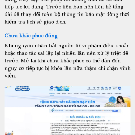
tiếp tục lợi dụng. Trước tiên bạn nên liên hệ tổng
đài để thay đổi toàn bộ thông tin bảo mật đồng thời
kiểm tra lịch sử giao dịch.
Chưa khắc phục đúng
Khi nguyên nhân bắt nguồn từ vi phạm điều khoản
hoặc thao tác sai lặp lại nhiều lần nên xử lý triệt để
trước. Mở lại khi chưa khắc phục có thể dẫn đến
nguy cơ tiếp tục bị khóa lần nữa thậm chí chặn vĩnh
viễn.